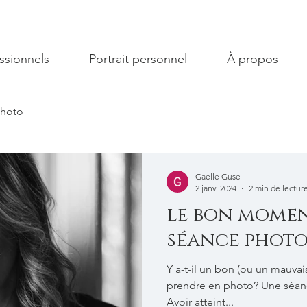
ssionnels
Portrait personnel
À propos
photo
Gaelle Guse
2 janv. 2024
2 min de lectur
le bon momen
séance phot
Y a-t-il un bon (ou un mauva
prendre en photo? Une séan
Avoir atteint...