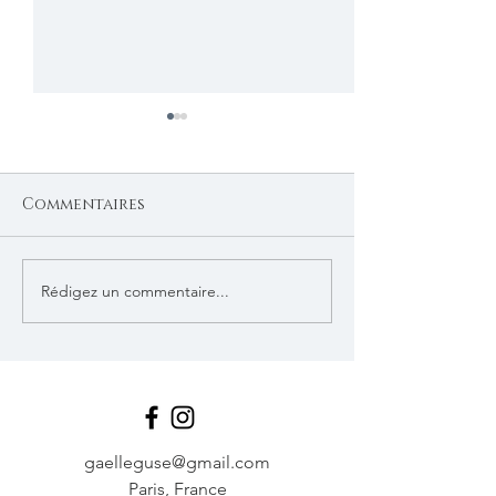
Commentaires
Rédigez un commentaire...
La séance photo: un
Les bienfaits
moment pour se
insoupçonnés
découvrir
séance photo
gaelleguse@gmail.com
Paris, France