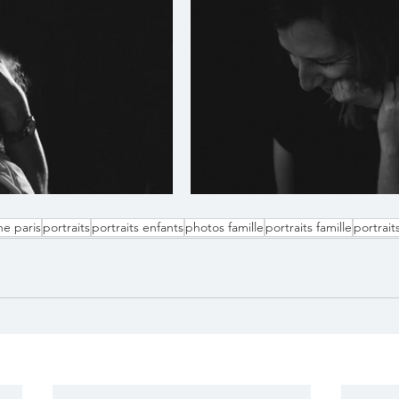
e paris
portraits
portraits enfants
photos famille
portraits famille
portrait