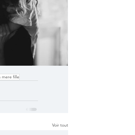
s mere fille
Voir tout