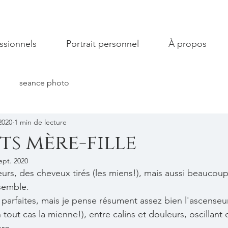
ssionnels
Portrait personnel
À propos
seance photo
2020
1 min de lecture
ts mère-fille
ept. 2020
eurs, des cheveux tirés (les miens!), mais aussi beaucoup 
semble. 
e parfaites, mais je pense résument assez bien l'ascense
 tout cas la mienne!), entre calins et douleurs, oscillan