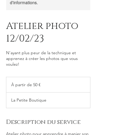
d'informations.
Atelier photo
12/02/23
N'ayant plus peur de la technique et
apprenez à créer les photos que vous
voulez!
À
partir
À partir de 50 €
de
50
euros
La Petite Boutique
Description du service
Atelier photo pour apprendre à manier son