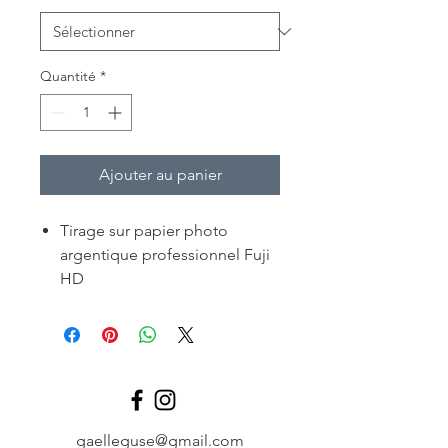
Quantité
*
Ajouter au panier
Tirage sur papier photo
argentique professionnel Fuji
HD
Tirages en 30x45 cm
contrecollés sur une plaque
PVC (2mm) pour une durabilité
maximale
gaelleguse@gmail.com