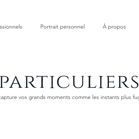
ssionnels
Portrait personnel
À propos
particulier
capture vos grands moments comme les instants plus fu
ariages, anniversaires et fêtes de famille, mais aussi des pério
, et lors de votre grossesse. Quel que soit l'événement, j'ai to
et capturer des souvenirs que vous garderez précieusement.