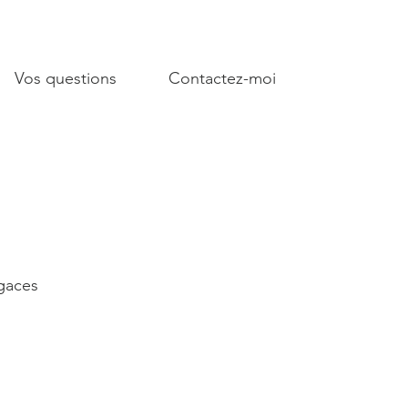
Vos questions
Contactez-moi
s
gaces
des de votre vie, à travers des
ujours le même objectif: faire en