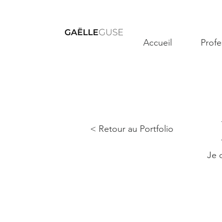
Accueil
Profe
< Retour au Portfolio
Je 
Je photographie vos grands jours, m
séances photo en famille, en couple
sorte que vous vous sentiez bien 